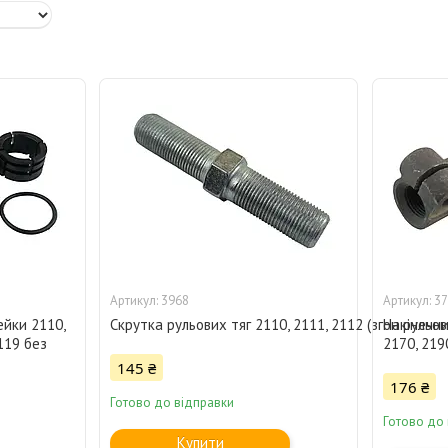
3968
37
ейки 2110,
Скрутка рульових тяг 2110, 2111, 2112 (згон рульов
Накінечни
1119 без
2170, 219
145 ₴
176 ₴
Готово до відправки
Готово до
Купити