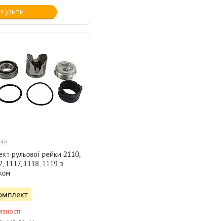
Купити
44
кт рульової рейки 2110,
, 1117, 1118, 1119 з
ком
омплект
явності