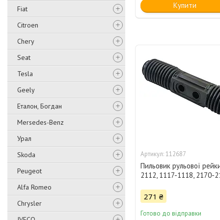
Купити
Fiat
Citroen
Chery
Seat
Tesla
Geely
Еталон, Богдан
Mersedes-Benz
Урал
112687
Skoda
Пильовик рульової рейк
Peugeot
2112, 1117-1118, 2170-
Alfa Romeo
271 ₴
Chrysler
Готово до відправки
IVECO