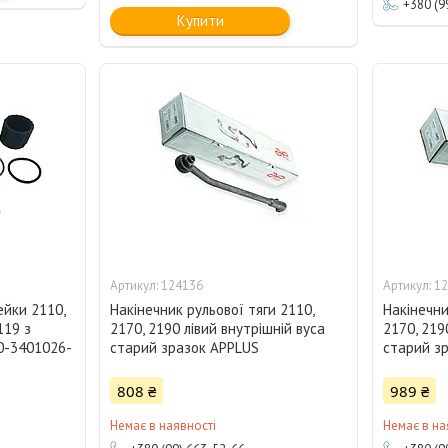
+380 (9
Купити
124136
12
ейки 2110,
Накінечник рульової тяги 2110,
Накінечни
119 з
2170, 2190 лівий внутрішній вуса
2170, 219
0-3401026-
старий зразок APPLUS
старий з
808 ₴
989 ₴
Немає в наявності
Немає в на