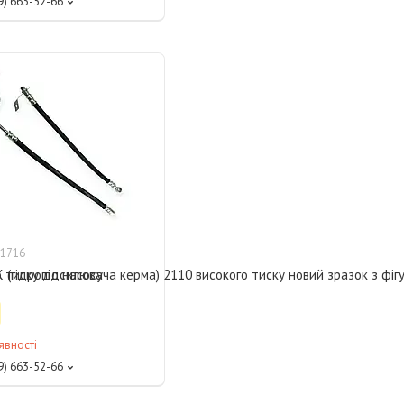
9) 663-52-66
1716
о тиску до насосу
 (гідропідсилювача керма) 2110 високого тиску новий зразок з фіг
явності
9) 663-52-66