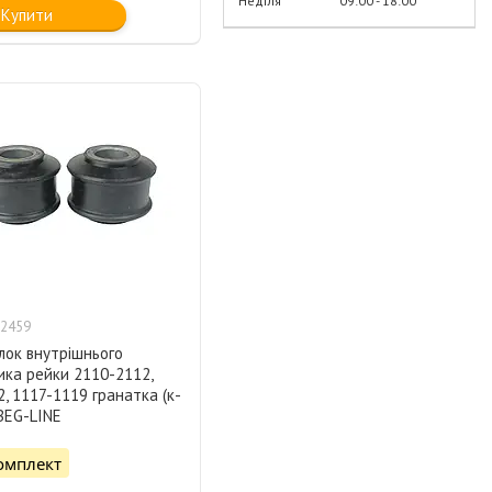
Неділя
09:00
18:00
Купити
2459
лок внутрішнього
ика рейки 2110-2112,
, 1117-1119 гранатка (к-
 BEG-LINE
омплект