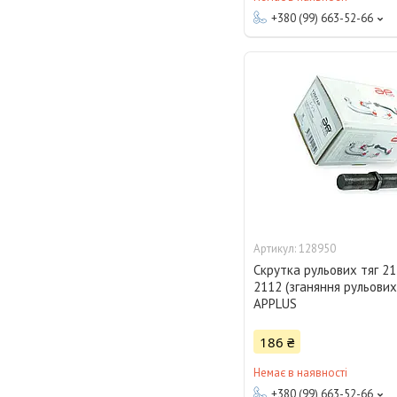
+380 (99) 663-52-66
128950
Скрутка рульових тяг 21
2112 (зганяння рульових
APPLUS
186 ₴
Немає в наявності
+380 (99) 663-52-66