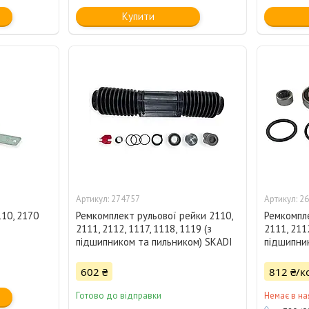
Купити
274757
26
10, 2170
Ремкомплект рульової рейки 2110,
Ремкомпле
2111, 2112, 1117, 1118, 1119 (з
2111, 2112
підшипником та пильником) SKADI
підшипни
602 ₴
812 ₴/к
Готово до відправки
Немає в на