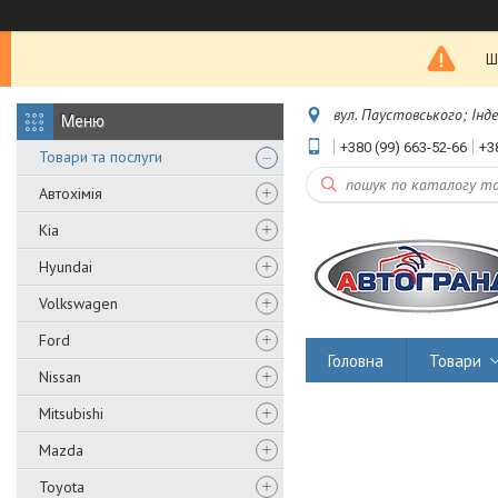
Ш
вул. Паустовського; Інд
+380 (99) 663-52-66
+3
Товари та послуги
Автохімія
Kia
Hyundai
Volkswagen
Ford
Головна
Товари
Nissan
Mitsubishi
Mazda
Toyota