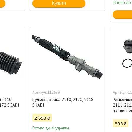
Готово до
Купити
112689
11
и 2110-
Рульова рейка 2110, 2170, 1118
Ремкомпле
2172 SKADI
SKADI
2111, 2112
підшипни
2 650 ₴
395 ₴
Готово до відправки