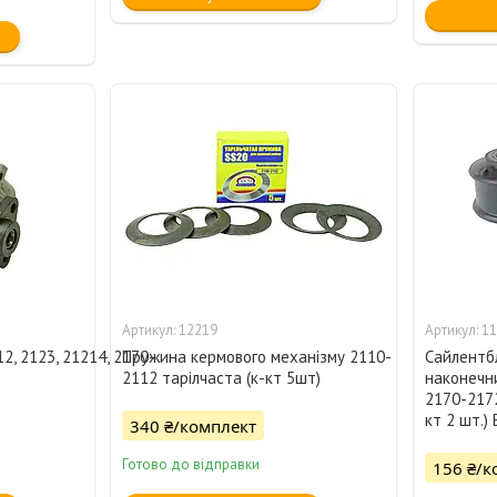
12219
11
12, 2123, 21214, 2170-
Пружина кермового механізму 2110-
Сайлентб
2112 тарілчаста (к-кт 5шт)
наконечн
2170-2172
кт 2 шт.)
340 ₴/комплект
Готово до відправки
156 ₴/к