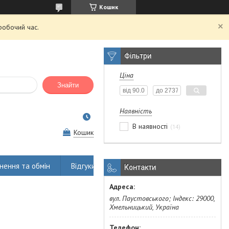
Кошик
робочий час.
Фільтри
Ціна
Знайти
Наявність
В наявності
14
Кошик
нення та обмін
Відгуки
Контакти
вул. Паустовського; Індекс: 29000,
Хмельницький, Україна