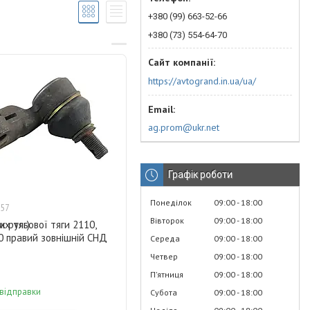
+380 (99) 663-52-66
+380 (73) 554-64-70
https://avtogrand.in.ua/ua/
ag.prom@ukr.net
Графік роботи
Понеділок
09:00
18:00
57
Вівторок
09:00
18:00
их тяг)
к рульової тяги 2110,
0 правий зовнішній СНД
Середа
09:00
18:00
Четвер
09:00
18:00
Пʼятниця
09:00
18:00
 відправки
Субота
09:00
18:00