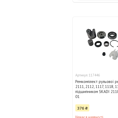
117446
Ремкомплект рульової р
2111, 2112, 1117, 1118, 1
підшипником SKADI 211
01
376 ₴
Немає в наявності