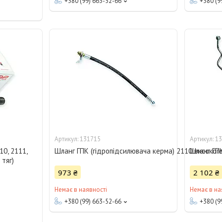
+380 (99) 663-52-66
+380 (9
131715
13
10, 2111,
Шланг ГПК (гідропідсилювача керма) 2110 високог
Шланг ГПК
 тяг)
973 ₴
2 102 ₴
Немає в наявності
Немає в на
+380 (99) 663-52-66
+380 (9