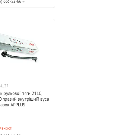
9) 663-52-66
4137
к рульової тяги 2110,
0 правий внутрішній вуса
разок APPLUS
явності