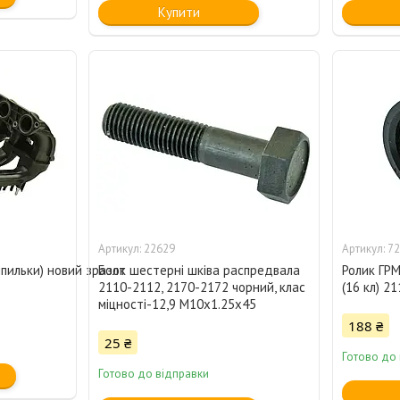
Купити
22629
72
шпильки) новий зразок
Болт шестерні шківа распредвала
Ролик ГРМ
2110-2112, 2170-2172 чорний, клас
(16 кл) 2
міцності-12,9 М10х1.25х45
188 ₴
25 ₴
Готово до 
Готово до відправки