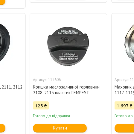
112606
11
 2111, 2112
Кришка маслозаливної горловини
Маховик д
2108-2115 пластикTEMPEST
1117-111
125 ₴
1 697 ₴
Готово до відправки
Готово до
Купити