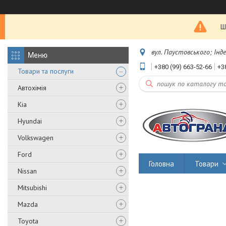
Ш
вул. Паустовського; Інд
+380 (99) 663-52-66
+3
Товари та послуги
Автохімія
Kia
Hyundai
Volkswagen
Ford
Головна
Товари
Nissan
Mitsubishi
Mazda
Toyota