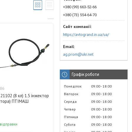
+380 (99) 663-52-66
+380 (73) 554-64-70
https://avtogrand.in.ua/ua/
ag.prom@ukr.net
Графік роботи
Понеділок
09:00
18:00
86
Вівторок
09:00
18:00
 21102 (8 кл) 1.5 інжектор
атора) ПТІМАШ
Середа
09:00
18:00
Четвер
09:00
18:00
Пʼятниця
09:00
18:00
 відправки
Субота
09:00
18:00