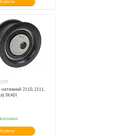
Купити
2207
 натяжний 2110, 2111,
кл) SKADI
 відправки
Купити