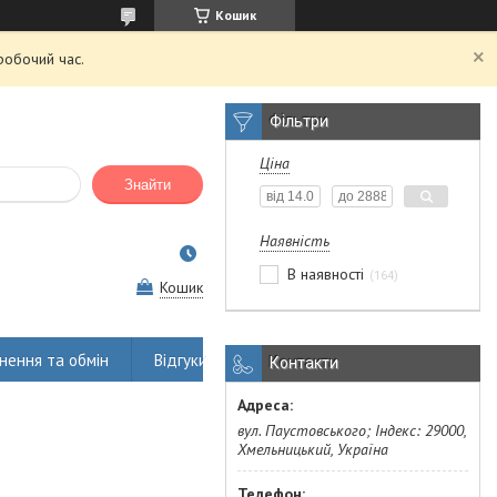
Кошик
робочий час.
Фільтри
Ціна
Знайти
Наявність
В наявності
164
Кошик
нення та обмін
Відгуки
Контакти
вул. Паустовського; Індекс: 29000,
Хмельницький, Україна