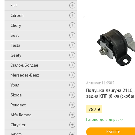
Fiat
Citroen
Chery
Seat
Tesla
Geely
Еталон, Богдан
Mersedes-Benz
116985
Урал
Подушка двигуна 2110, 
Skoda
задня КПП (8 кл) (скоба
Peugeot
787 ₴
Alfa Romeo
Готово до відправки
Chrysler
Купити
IVECO