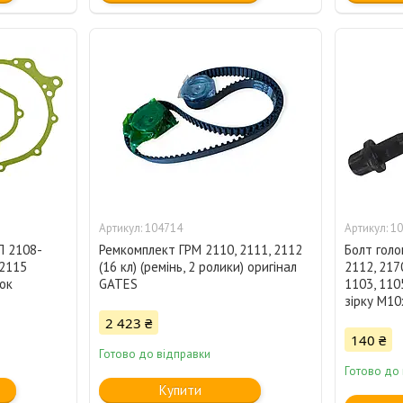
104714
10
П 2108-
Ремкомплект ГРМ 2110, 2111, 2112
Болт голо
-2115
(16 кл) (ремінь, 2 ролики) оригінал
2112, 217
зок
GATES
1103, 110
зірку М10
2 423 ₴
140 ₴
Готово до відправки
Готово до
Купити