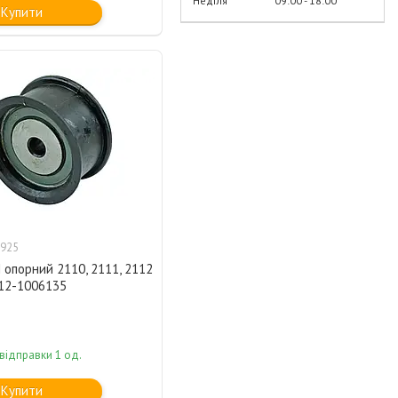
Неділя
09:00
18:00
Купити
925
 опорний 2110, 2111, 2112
112-1006135
відправки 1 од.
Купити