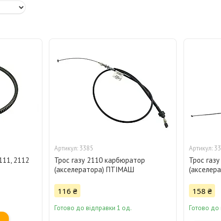
3385
33
111, 2112
Трос газу 2110 карбюратор
Трос газу
(акселератора) ПТІМАШ
(акселер
116 ₴
158 ₴
Готово до відправки 1 од.
Готово до