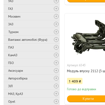
УАЗ
ГАЗ
Москвич
ЗАЗ
Туризм
Вантажні автомобілі (Фура)
ПАЗ
КамАЗ
ГБО
6543
Аксесуари
Модуль впуску 2112 (3 
Авторозбірка
1 409 ₴
ЗІЛ
Готово до відправки
МАЗ, КрАЗ
Купити
Opel