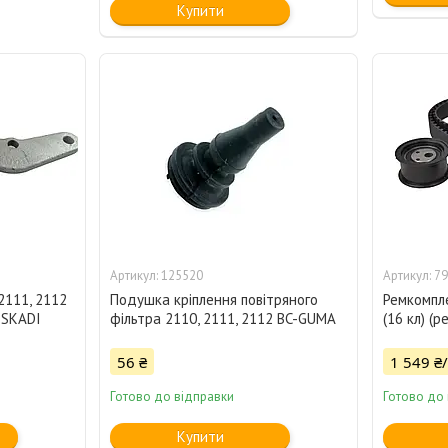
Купити
125520
79
2111, 2112
Подушка кріплення повітряного
Ремкомпле
) SKADI
фільтра 2110, 2111, 2112 BC-GUMA
(16 кл) (р
56 ₴
1 549 ₴
Готово до відправки
Готово до
Купити