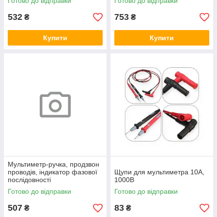
Готово до відправки
Готово до відправки
532
753
₴
₴
Купити
Купити
Мультиметр-ручка, продзвон
проводів, індикатор фазової
Щупи для мультиметра 10A,
послідовності
1000В
(безконтактний)
Готово до відправки
Готово до відправки
507
83
₴
₴